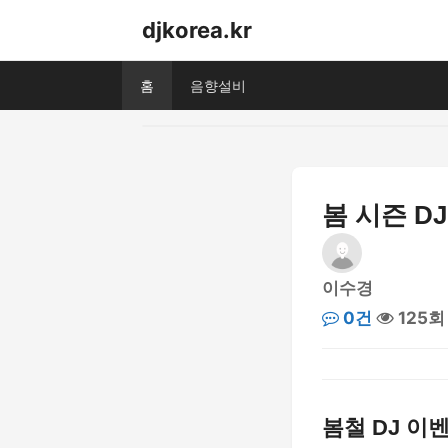
djkorea.kr
홈
음향설비
봄 시즌 D
이수경
0건
125회
봄철 DJ 이