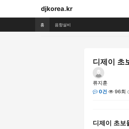
djkorea.kr
홈
음향설비
디제이 초보
류지훈
0건
96회
디제이 초보