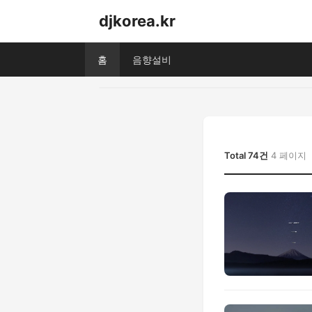
djkorea.kr
홈
음향설비
Total 74건
4 페이지