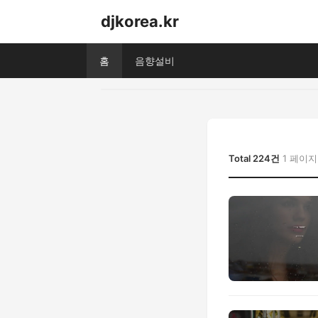
djkorea.kr
홈
음향설비
Total 224건
1 페이지