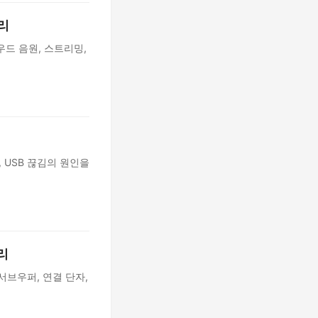
리
우드 음원, 스트리밍,
, USB 끊김의 원인을
리
 서브우퍼, 연결 단자,