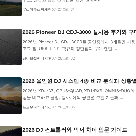
부스어쿠스틱채린
07-27
조회 31
2026 Pioneer DJ CDJ-3000 실사용 후기와
2026년 Pioneer DJ CDJ-3000을 공연장에서 3개월간 
조그 휠, USB, LINK, 핫큐의 장단점과 구매·렌탈 ...
웨이브셀렉터지후
07-28
조회 32
2026 올인원 DJ 시스템 4종 비교 분석과 상황
2026년 XDJ-AZ, OPUS-QUAD, XDJ-RX3, OMNIS-DU
성을 비교하고 클럽, 행사, 야외 공연별 추천 기준과 ...
플로우디렉터서진
07-26
조회 35
2026 DJ 컨트롤러와 믹서 차이 입문 가이드