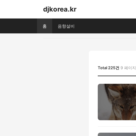
djkorea.kr
홈
음향설비
Total 225건
9 페이지