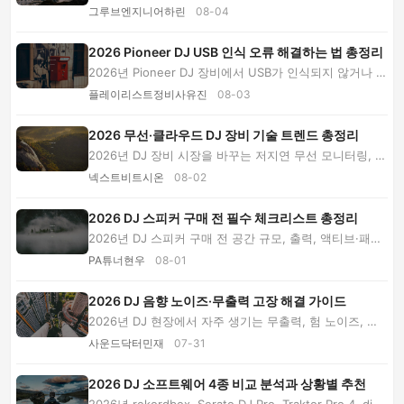
이팅, 바늘 청소와 교체 시점까지 현장 음향 전문...
그루브엔지니어하린
08-04
2026 Pioneer DJ USB 인식 오류 해결하는 법 총정리
2026년 Pioneer DJ 장비에서 USB가 인식되지 않거나 플
레이리스트와 음원이 사라질 때 파일 시스템, One...
플레이리스트정비사유진
08-03
2026 무선·클라우드 DJ 장비 기술 트렌드 총정리
2026년 DJ 장비 시장을 바꾸는 저지연 무선 모니터링, 클
라우드 음원, 스트리밍, AI 분석 기술을 살펴보...
넥스트비트시온
08-02
2026 DJ 스피커 구매 전 필수 체크리스트 총정리
2026년 DJ 스피커 구매 전 공간 규모, 출력, 액티브·패시
브, 서브우퍼, 연결 단자, 예산과 청음 테스트...
PA튜너현우
08-01
2026 DJ 음향 노이즈·무출력 고장 해결 가이드
2026년 DJ 현장에서 자주 생기는 무출력, 험 노이즈, 클
리핑, USB 끊김의 원인을 구분하고 단계별 점검·...
사운드닥터민재
07-31
2026 DJ 소프트웨어 4종 비교 분석과 상황별 추천