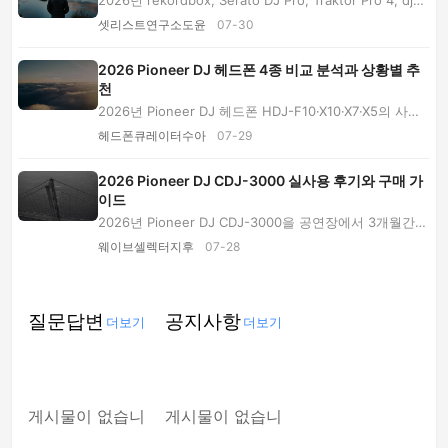
2026년 rekordbox, Serato DJ Pro, Traktor Pro 4, djay
Pro의 호환성·기능·비용 구조를 비교하고 클럽,...
셋리스트연구소도윤
07-30
2026 Pioneer DJ 헤드폰 4종 비교 분석과 상황별 추
천
2026년 Pioneer DJ 헤드폰 HDJ-F10·X10·X7·X5의 사양,
가격대, 무선 연결과 착용성을 비교하고 클럽·야...
헤드폰큐레이터수아
07-29
2026 Pioneer DJ CDJ-3000 실사용 후기와 구매 가
이드
2026년 Pioneer DJ CDJ-3000을 공연장에서 3개월간
사용한 경험을 바탕으로 조그 휠, USB, LINK, 핫큐의...
웨이브셀렉터지후
07-28
질문답변
공지사항
더보기
더보기
게시물이 없습니
게시물이 없습니