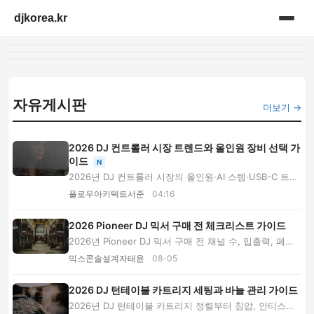
djkorea.kr
홈
음향설비
자유게시판
더보기 →
2026 DJ 컨트롤러 시장 트렌드와 올인원 장비 선택 가
이드
N
2026년 DJ 컨트롤러 시장의 올인원·AI 스템·USB-C 트렌
드를 분석하고, 가격대와 연결 규격, 렌탈 및 구...
플로우아키텍트서준
04:16
2026 Pioneer DJ 믹서 구매 전 체크리스트 가이드
2026년 Pioneer DJ 믹서 구매 전 채널 수, 입출력, 페이
더, USB 호환성, 설치 공간과 수령 후 테스트까...
믹스콘솔설계자태윤
08-05
2026 DJ 턴테이블 카트리지 세팅과 바늘 관리 가이드
2026년 DJ 턴테이블 카트리지 정렬부터 침압, 안티스케