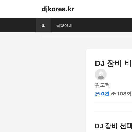
djkorea.kr
홈
음향설비
DJ 장비 비
김도혁
0건
108회
DJ 장비 선