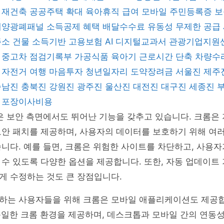
 재건축
공공주택 확대
육아휴직 급여
모바일 주민등록증
보
태양광폐패널
소득공제 혜택
배달수수료
유동성 무제한 공급
주소 건물
소득기반 고용보험
AI 디지털교과서
관광기업지원
좌
중고차 점검기록부
가공식품
육아기 근로시간 단축
차량수
지
자전거 여행
마음투자
청년일자리 도약장려금
서울진
제주
충남진
충북진
강원진
광주진
울산진
대전진
대구진
세종진
형
포장이사비용
은 보안 측면에서도 뛰어난 기능을 갖추고 있습니다. 크롬은
안 패치를 제공하며, 사용자의 데이터를 보호하기 위해 여러
니다. 예를 들면, 크롬은 위험한 사이트를 차단하고, 사용자
수 있도록 다양한 옵션을 제공합니다. 또한, 자동 업데이트
게 수정하는 것도 큰 장점입니다.
는 사용자들을 위해 크롬은 모바일 애플리케이션도 제공합니다
 동일한 크롬 환경을 제공하며, 데스크톱과 모바일 간의 연동