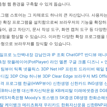
춤형 웹 환경을 구축할 수 있게 돕습니다.
그램 스토어는 그 자체로도 하나의 큰 자산입니다. 사용자는 C
양한 확장 프로그램을 설치함으로써 브라우저의 기능을 확장하
들어, 광고 차단기, 문서 작성 도구, 화면 캡처 도구 등 다양
경험을 향상할 수 있습니다. 이러한 다양한 확장 프로그램을
춤형으로 브라우저를 장식할 수 있습니다.
일프로
노안백내장
강남안과
IP 조회
ChatGPT
반디뷰
애니
 측정
팟플레이어(PotPlayer)
라인
멜론
구글 크롬
디즈니 +
버
팀뷰어
틱톡
넷플릭스
3DP Net
HP 프린트 드라이버
웨일
반디집
3DP Chip
허니뷰
3DP Clear
Edge 브라우저
MS Off
 원격 프로그램
한글(HWP뷰어)
신한생명
신한카드
ING생명
KEB하나은행
대신투자신탁운용
KB캐피탈
미래에셋증권
DG
YES저축은행
Moody's
토스뱅크
SK증권
DB생명
한화손해
피탈
케이뱅크
메리츠화재
우리카드
한화자산운용
신한BNP