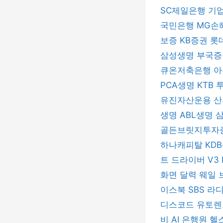
SC제일은행
기
국민은행
MG손
보증
KB증권
롯
삼성생명
부국
큐온저축은행
아
PCA생명
KTB
유진자산운용
산
생명
ABL생명
골든브릿지투자
하나캐피탈
KD
트 드라이버
V3 
화면 달력
웨일 
이스북
SBS 라
디스코드
유토
비
AI 은행원
헬