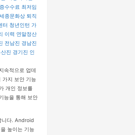
증수수료
최저임
세종문화상
퇴직
센터
청년인턴
가
리 이력
연말정산
진
전남진
경남진
부산진
경기진
인
 지속적으로 업데
 가지 보안 기능
가 개인 정보를
 기능을 통해 보안
. Android
성을 높이는 기능