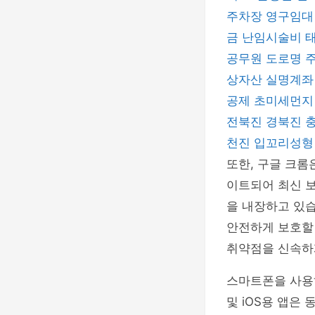
주차장
영구임대
금
난임시술비
공무원
도로명 
상자산 실명계
공제
초미세먼
전북진
경북진
천진
입꼬리성
또한, 구글 크롬
이트되어 최신 보
을 내장하고 있습
안전하게 보호할 
취약점을 신속하
스마트폰을 사용하
및 iOS용 앱은