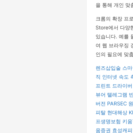
을 통해 개인 맞
크롬의 확장 프로
Store에서 다
있습니다. 예를 
여 웹 브라우징 
인의 필요에 맞
렌즈삽입술
스마
직
인터넷 속도
프린트 드라이
뷰어
텔레그램
버전
PARSEC
피탈
현대해상
프생명보험
키움
움증권
효성캐