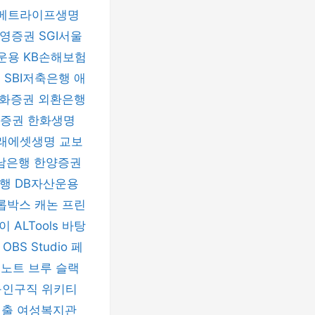
메트라이프생명
신영증권
SGI서울
운용
KB손해보험
험
SBI저축은행
애
화증권
외환은행
자증권
한화생명
래에셋생명
교보
남은행
한양증권
은행
DB자산운용
롭박스
캐논 프린
파이
ALTools
바탕
h
OBS Studio
페
버노트
브루
슬랙
구인구직
위키티
대출
여성복지관