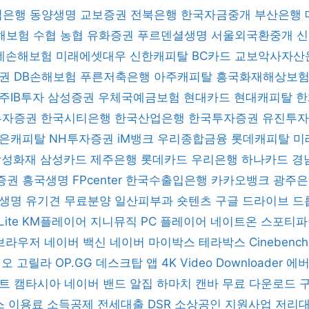
업은행
동양생명
교보증권
전북은행
한국자금중개
부산은행
해보험
수협
농협
유화증권
푸르덴셜생명
서울외국환중개
데손해보험
미래에셋대우
신한캐피탈
BC카드
교보악사자산
증권
DB손해보험
푸른저축은행
아주캐피탈
흥국화재해상보
주IB투자
삼성증권
우체국예금보험
현대카드
현대캐피탈
한
 투자증권
한국시티은행
한국산업은행
한국투자증권
유진투
은캐피탈
NH투자증권
iM뱅크
우리종합금융
롯데캐피탈
미
삼성화재
삼성카드
제주은행
롯데카드
우리은행
하나카드
경
증권
흥국생명
FPcenter
한국수출입은행
카카오뱅크
광주
B생명
유기견 무료분양
일산피부과
숏텐츠
구글 드라이브
드
Lite
KM플레이어
지니뮤직 PC 플레이어
네이트온
스포티
브라우저
네이버 백신
네이버 마이박스
테라박스
Cinebenc
디오 고릴라
OP.GG 데스크탑 앱
4K Video Downloader
에
렌트
캠타시아
네이버 밴드
알집
하마치
캔바
무료 다운로드
스 이용료 소득공제
전세대출 DSR
소상공인 지원사업
저리