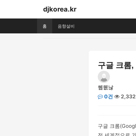
djkorea.kr
홈
음향설비
구글 크롬,
쒭웺낞
0건
2,33
구글 크롬(Goog
전 세계적으로 가