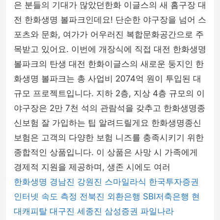
은 분들의 기대가 많았던한화 이글스의 새 홈구장 대
전 한화생명 볼파크인데요! 단순한 야구장을 넘어 스
포츠와 문화, 여가가 어우러진 복합문화공간으로 주
목받고 있어요. 이번에 개장식에 직접 대전 한화생명
볼파크의 탄생 대전 한화이글스의 새로운 둥지인 한
화생명 볼파크는 총 사업비 2074억 원이 투입된 대
규모 프로젝트입니다. 지하 2층, 지상 4층 규모의 이
야구장은 2만 7천 석의 관람석을 갖추고 한화생명종
신보험 잘 가입하는 팁 알려드릴게요 한화생명종신
보험은 고객의 다양한 보험 니즈를 충족시키기 위한
종합적인 상품입니다. 이 상품은 사망 시 가족에게
경제적 지원을 제공하며, 생존 시에도 여러
한화생명
경남진
강원진
스마일라식
한국투자증권
인터넷 속도 측정
전북진
외환은행
SBI저축은행
현
대캐피탈
대구진
세종진
삼성증권
파일나라