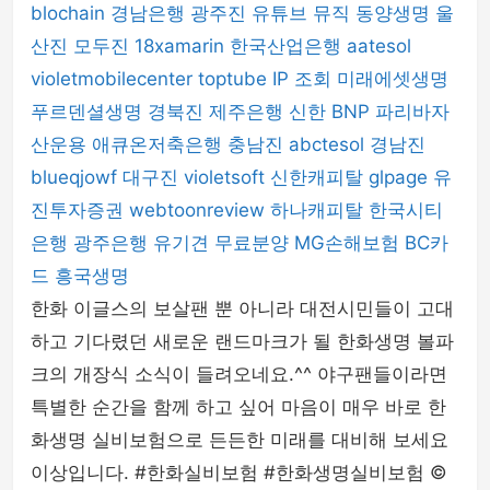
blochain
경남은행
광주진
유튜브 뮤직
동양생명
울
산진
모두진
18xamarin
한국산업은행
aatesol
violetmobilecenter
toptube
IP 조회
미래에셋생명
푸르덴셜생명
경북진
제주은행
신한 BNP 파리바자
산운용
애큐온저축은행
충남진
abctesol
경남진
blueqjowf
대구진
violetsoft
신한캐피탈
glpage
유
진투자증권
webtoonreview
하나캐피탈
한국시티
은행
광주은행
유기견 무료분양
MG손해보험
BC카
드
흥국생명
한화 이글스의 보살팬 뿐 아니라 대전시민들이 고대
하고 기다렸던 새로운 랜드마크가 될 한화생명 볼파
크의 개장식 소식이 들려오네요.^^ 야구팬들이라면
특별한 순간을 함께 하고 싶어 마음이 매우 바로 한
화생명 실비보험으로 든든한 미래를 대비해 보세요
이상입니다. #한화실비보험 #한화생명실비보험 ©