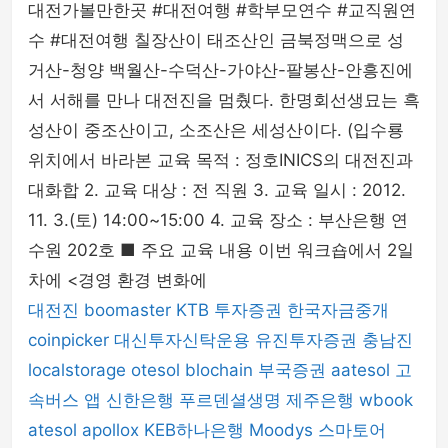
대전가볼만한곳 #대전여행 #학부모연수 #교직원연
수 #대전여행 칠장산이 태조산인 금북정맥으로 성
거산-청양 백월산-수덕산-가야산-팔봉산-안흥진에
서 서해를 만나 대전진을 멈췄다. 한명회선생묘는 흑
성산이 중조산이고, 소조산은 세성산이다. (입수룡
위치에서 바라본 교육 목적 : 정호INICS의 대전진과
대화합 2. 교육 대상 : 전 직원 3. 교육 일시 : 2012.
11. 3.(토) 14:00~15:00 4. 교육 장소 : 부산은행 연
수원 202호 ■ 주요 교육 내용 이번 워크숍에서 2일
차에 <경영 환경 변화에
대전진
boomaster
KTB 투자증권
한국자금중개
coinpicker
대신투자신탁운용
유진투자증권
충남진
localstorage
otesol
blochain
부국증권
aatesol
고
속버스 앱
신한은행
푸르덴셜생명
제주은행
wbook
atesol
apollox
KEB하나은행
Moodys
스마토어