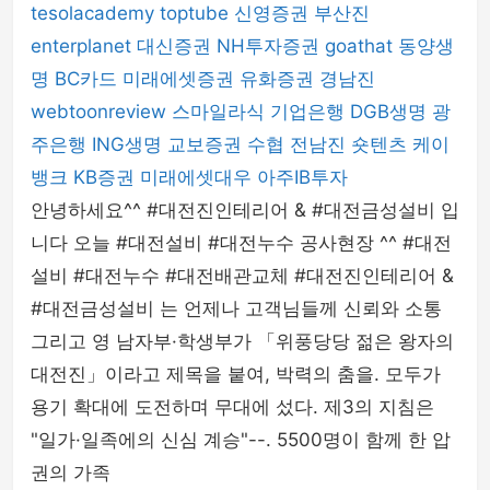
tesolacademy
toptube
신영증권
부산진
enterplanet
대신증권
NH투자증권
goathat
동양생
명
BC카드
미래에셋증권
유화증권
경남진
webtoonreview
스마일라식
기업은행
DGB생명
광
주은행
ING생명
교보증권
수협
전남진
숏텐츠
케이
뱅크
KB증권
미래에셋대우
아주IB투자
안녕하세요^^ #대전진인테리어 & #대전금성설비 입
니다 오늘 #대전설비 #대전누수 공사현장 ^^ #대전
설비 #대전누수 #대전배관교체 #대전진인테리어 &
#대전금성설비 는 언제나 고객님들께 신뢰와 소통
그리고 영 남자부·학생부가 「위풍당당 젊은 왕자의
대전진」이라고 제목을 붙여, 박력의 춤을. 모두가
용기 확대에 도전하며 무대에 섰다. 제3의 지침은
"일가·일족에의 신심 계승"--. 5500명이 함께 한 압
권의 가족