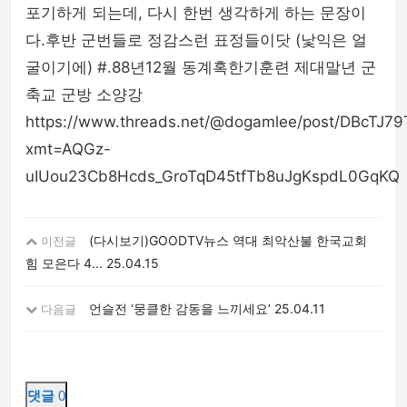
포기하게 되는데, 다시 한번 생각하게 하는 문장이
다.후반 군번들로 정감스런 표정들이닷 (낯익은 얼
굴이기에) #.88년12월 동계혹한기훈련 제대말년 군
축교 군방 소양강
https://www.threads.net/@dogamlee/post/DBcTJ7
xmt=AQGz-
uIUou23Cb8Hcds_GroTqD45tfTb8uJgKspdL0GqKQ
(다시보기)GOODTV뉴스 역대 최악산불 한국교회
이전글
힘 모은다 4...
25.04.15
언슬전 ‘뭉클한 감동을 느끼세요’
25.04.11
다음글
댓글
0