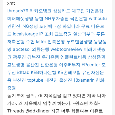
xmt
threads79
카카오뱅크
삼성카드
대구진
기업은행
미래에셋생명
농협
NH투자증권
국민은행
withoutu
인천진
ING생명
노안백내장
파일나라
무료 다운로
드
localstorage
IP 조회
교보증권
일산피부과
푸른
저축은행
수협
kster
전북은행
푸르덴셜생명
동양생
명
abctesol
외환은행
webtoonreview
미래에셋증
권
광주진
경북진
우리은행
임플란트비용
삼성증권
교보생명
울산진
신한은행
아주IB투자
FPcenter
모
두진
idttab
KEB하나은행
KB손해보험
유진자산운
용
부산진
toptube
대전진
울산진
18xamarin
한화
증권
동기부여 글귀, 79 지옥길을 걷고 있다면 계속 나아
가라. 왜 지옥에서 멈추려 하는가. -윈스턴 처칠-
Threads @ddxfinder 지금 너무 힘들다는 이유로