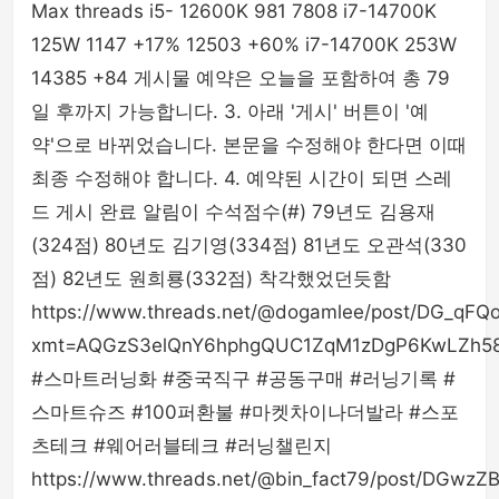
Max threads i5- 12600K 981 7808 i7-14700K
125W 1147 +17% 12503 +60% i7-14700K 253W
14385 +84 게시물 예약은 오늘을 포함하여 총 79
일 후까지 가능합니다. 3. 아래 '게시' 버튼이 '예
약'으로 바뀌었습니다. 본문을 수정해야 한다면 이때
최종 수정해야 합니다. 4. 예약된 시간이 되면 스레
드 게시 완료 알림이 수석점수(#) 79년도 김용재
(324점) 80년도 김기영(334점) 81년도 오관석(330
점) 82년도 원희룡(332점) 착각했었던듯함
https://www.threads.net/@dogamlee/post/DG_qFQ
xmt=AQGzS3elQnY6hphgQUC1ZqM1zDgP6KwLZh58
#스마트러닝화 #중국직구 #공동구매 #러닝기록 #
스마트슈즈 #100퍼환불 #마켓차이나더발라 #스포
츠테크 #웨어러블테크 #러닝챌린지
https://www.threads.net/@bin_fact79/post/DGwzZ